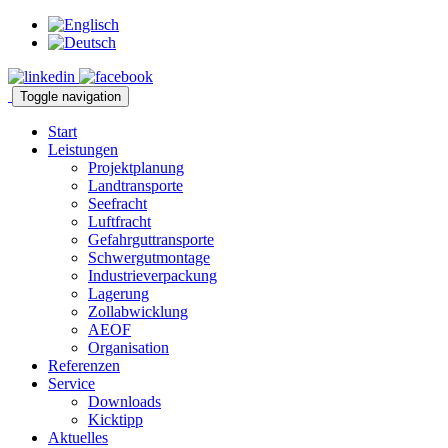
Toggle navigation
Start
Leistungen
Projektplanung
Landtransporte
Seefracht
Luftfracht
Gefahrguttransporte
Schwergutmontage
Industrieverpackung
Lagerung
Zollabwicklung
AEOF
Organisation
Referenzen
Service
Downloads
Kicktipp
Aktuelles