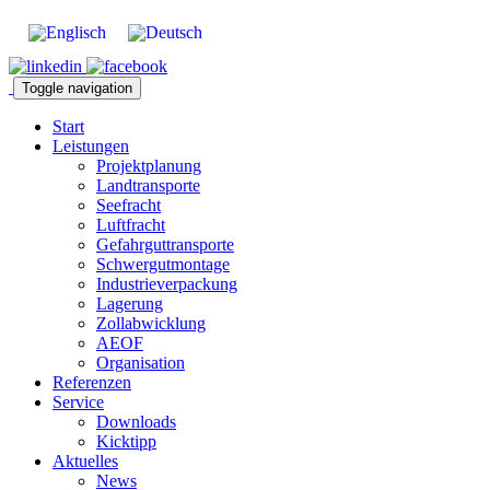
Toggle navigation
Start
Leistungen
Projektplanung
Landtransporte
Seefracht
Luftfracht
Gefahrguttransporte
Schwergutmontage
Industrieverpackung
Lagerung
Zollabwicklung
AEOF
Organisation
Referenzen
Service
Downloads
Kicktipp
Aktuelles
News