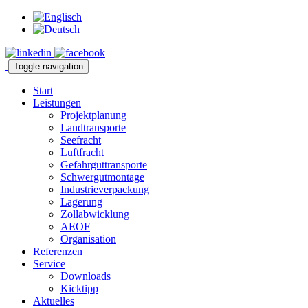
Toggle navigation
Start
Leistungen
Projektplanung
Landtransporte
Seefracht
Luftfracht
Gefahrguttransporte
Schwergutmontage
Industrieverpackung
Lagerung
Zollabwicklung
AEOF
Organisation
Referenzen
Service
Downloads
Kicktipp
Aktuelles