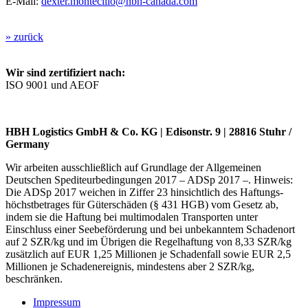
E-Mail:
dexter.montecillo@hbh-canada.com
» zurück
Wir sind zertifiziert nach:
ISO 9001 und AEOF
HBH Logistics GmbH & Co. KG | Edisonstr. 9 | 28816 Stuhr /
Germany
Wir arbeiten ausschließlich auf Grundlage der Allgemeinen
Deutschen Spediteurbedingungen 2017 – ADSp 2017 –. Hinweis:
Die ADSp 2017 weichen in Ziffer 23 hinsichtlich des Haftungs-
höchstbetrages für Güterschäden (§ 431 HGB) vom Gesetz ab,
indem sie die Haftung bei multimodalen Transporten unter
Einschluss einer Seebeförderung und bei unbekanntem Schadenort
auf 2 SZR/kg und im Übrigen die Regelhaftung von 8,33 SZR/kg
zusätzlich auf EUR 1,25 Millionen je Schadenfall sowie EUR 2,5
Millionen je Schadenereignis, mindestens aber 2 SZR/kg,
beschränken.
Impressum