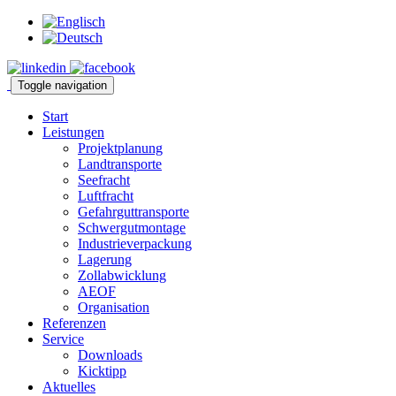
Toggle navigation
Start
Leistungen
Projektplanung
Landtransporte
Seefracht
Luftfracht
Gefahrguttransporte
Schwergutmontage
Industrieverpackung
Lagerung
Zollabwicklung
AEOF
Organisation
Referenzen
Service
Downloads
Kicktipp
Aktuelles